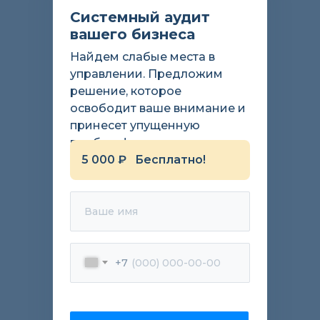
Системный аудит
вашего бизнеса
Найдем слабые места в
управлении. Предложим
решение, которое
Антон Лесков
освободит ваше внимание и
«Это такая система, в которой
принесет упущенную
рутина выполняется сама собой.»
прибыль!
# торговля на маркетплейсах
5 000 ₽ Бесплатно!
Ваше имя
+7
Екатерина Григоренкова