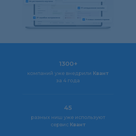
1300+
компаний уже внедрили
Квант
за 4 года
45
разных ниш уже используют
сервис
Квант