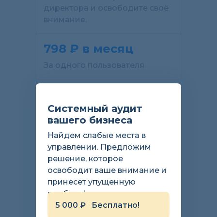
директора и освободите своё
внимание.
798 ₽ в месяц
За одного пользователя
Все инструменты базового
тарифа плюс:
Системный аудит
вашего бизнеса
Контроль исполнения задач;
Найдем слабые места в
Доступ к обучающей
управлении. Предложим
платформе;
решение, которое
Принятое решение (чтобы
освободит ваше внимание и
сотрудники приходили с
принесет упущенную
решением);
прибыль!
Приоритетная техническая
5 000 ₽ Бесплатно!
поддержка.