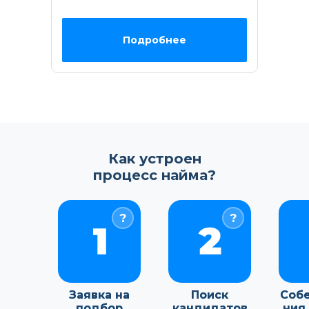
Подробнее
Как устроен
процесс найма?
Заявка на
Заявка на
Поиск
Поиск
Соб
Соб
подбор
подбор
кандидатов
кандидатов
ния
ния