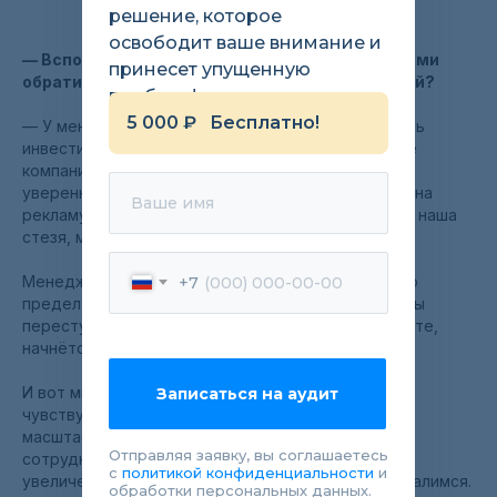
решение, которое
освободит ваше внимание и
—
Вспомните, пожалуйста, с какими проблемами
принесет упущенную
обратились, какие задачи ставили перед собой?
прибыль!
5 000 ₽ Бесплатно!
— У меня был запрос масштабироваться: привлечь
инвестиции и вложить большую сумму в развитие
компании. Я потихоньку шёл к этому, но не было
уверенности, что вот сейчас потрачу кучу денег на
Ваше имя
рекламу и мы справимся с потоком клиентов. Это наша
стезя, мы это можем сделать, а что потом?
Менеджмент изучаю давно, везде говорится, что
+7
предел управляемости – 10 человек. Как только вы
переступите этот порог, вы будете жить на работе,
начнётся хаос. Я этого всегда опасался.
И вот мы плавно подошли к этой цифре, а я себя
Записаться на аудит
чувствую достаточно уверенно: мы готовы к
масштабированию, к полномасштабному набору
Отправляя заявку, вы соглашаетесь
сотрудников, к большим рекламным кампаниям, к
с
политикой конфиденциальности
и
увеличению числа клиентов. Теперь точно не завалимся.
обработки персональных данных.