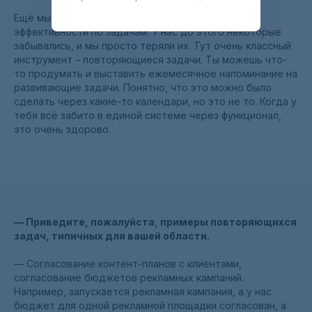
Ещё мы закрыли проблему с отслеживанием
эффективности по задачам. У нас до этого некоторые
забывались, и мы просто теряли их. Тут очень классный
инструмент – повторяющиеся задачи. Ты можешь что-
то продумать и выставить ежемесячное напоминание на
развивающие задачи. Понятно, что это можно было
сделать через какие-то календари, но это не то. Когда у
тебя всё забито в единой системе через функционал,
это очень здорово.
—
Приведите, пожалуйста, примеры повторяющихся
задач, типичных для вашей области.
— Согласование контент-планов с клиентами,
согласование бюджетов рекламных кампаний.
Например, запускается рекламная кампания, а у нас
бюджет для одной рекламной площадки согласован, а