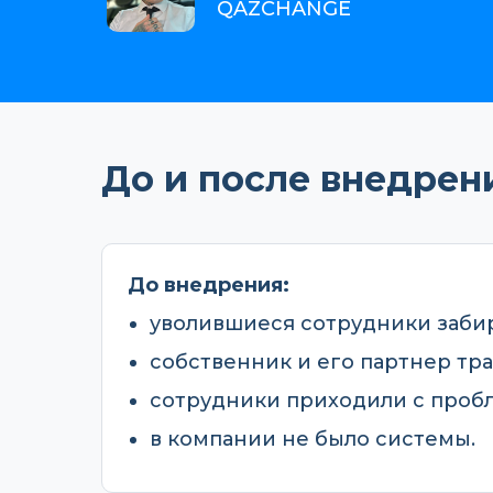
QAZCHANGE
До и после внедрен
До внедрения:
уволившиеся сотрудники забир
собственник и его партнер тр
сотрудники приходили с пробл
в компании не было системы.