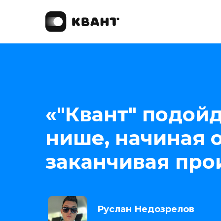
«"Квант" подой
нише, начиная о
заканчивая про
Руслан Недозрелов