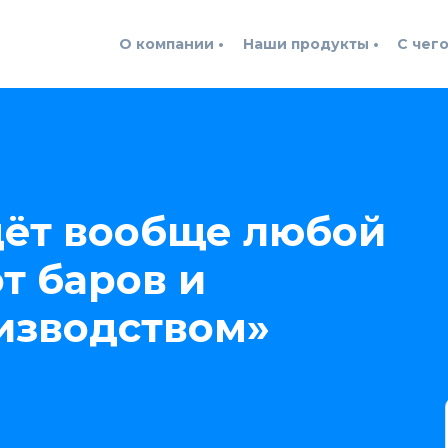
О компании •
Наши продукты •
С чего
дёт вообще любой
т баров и
изводством»